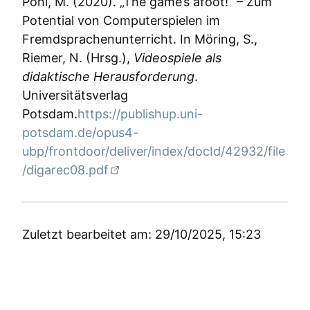
Pohl, M. (2020). „The game’s afoot!“ – Zum
Potential von Computerspielen im
Fremdsprachenunterricht. In Möring, S.,
Riemer, N. (Hrsg.),
Videospiele als
didaktische Herausforderung
.
Universitätsverlag
Potsdam.
https://publishup.uni-
potsdam.de/opus4-
ubp/frontdoor/deliver/index/docId/42932/file
/digarec08.pdf
Zuletzt bearbeitet am: 29/10/2025, 15:23