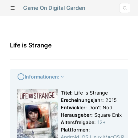
Game On Digital Garden
Life is Strange
Informationen:
Titel:
Life is Strange
Erscheinungsjahr:
2015
Entwickler:
Don't Nod
Herausgeber:
Square Enix
Altersfreigabe:
12+
Plattformen:
Android
,
iOS
,
Linux
,
MacOS
,
P